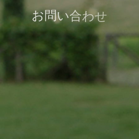
お
問
い
合
わ
せ